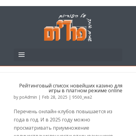
Рейтинговый список новейших казино для
игры в платном режиме online
by
poAdmin
|
Feb 28, 2025
|
9500_wa2
Перечень онлайн-клубов повышается из
года в год. И в 2025 году можно
просматривать приумножение