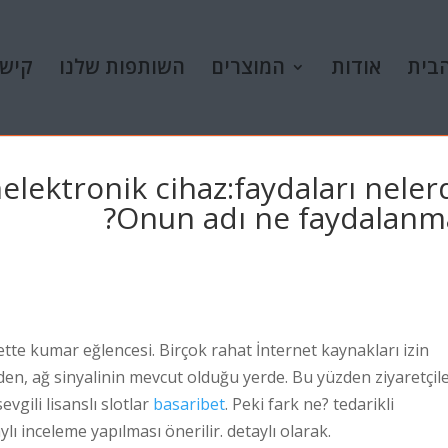
בית
אודות
המוצרים
השותפות שלנו
קישו
lektronik cihaz:faydaları neler
Onun adı ne faydalanma
te kumar eğlencesi. Birçok rahat İnternet kaynakları izin
en, ağ sinyalinin mevcut olduğu yerde. Bu yüzden ziyaretçil
vgili lisanslı slotlar
basaribet
. Peki fark ne? tedarikli
ı inceleme yapılması önerilir. detaylı olarak.