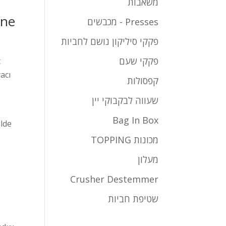
משאבות
ne?
Presses - מכבשים
פקקי סיליקון נושם לחביות
פקקי שעם
t
acı
קפסולות
שעווה לבקבוקי יין
Bag In Box
lde
מכונות TOPPING
מעלון
Crusher Destemmer
שטיפת חביות