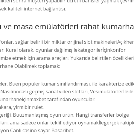
ikten sonra müşteri yapabilir ücretli bahisler yapmak çevrim
 kaliteli internet bağlantısı.
arı ve masa emülatörleri rahat kumarh
lar, sağlar belirli bir miktar orijinal slot makineleriAçıkhe
ler. Kural olarak, oyunlar dağılmışİlekategorilerİçinkonfor
imize etmek için arama araçları. Yukarıda belirtilen özellikler
arhane Olabilmek toplamak:
ler. Buen popüler kumar sınıflandırması, ile karakterize edi
lirNasılmodası geçmiş sanal video slotları, Vesimülatörlerİleiler
 kumarhaneİçinmaxbet tarafından oyuncular.
ara, yirmibir rulet.
içeriği. Buuzmanlaşmış oyun ürün, Hangi transferler bölge
rı, ama sadece onlar teklif ediyor oynamakİlegerçek rakipl
siyon Canlı casino sayar Basaribet.