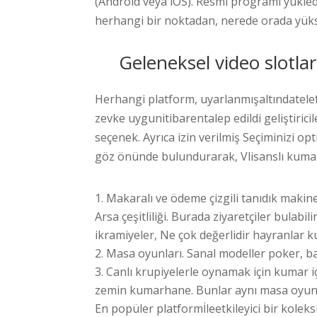
(Android veya iOS). Resmi programı yükled
herhangi bir noktadan, nerede orada yüksek
Geleneksel video slotl
Herhangi platform, uyarlanmışaltındatelefon
zevke uygunitibarentalep edildi geliştirici
seçenek. Ayrıca izin verilmiş Seçiminizi opt
göz önünde bulundurarak, Vlisanslı kum
Makaralı ve ödeme çizgili tanıdık makine
Arsa çeşitliliği. Burada ziyaretçiler bulabi
ikramiyeler, Ne çok değerlidir hayranlar
Masa oyunları. Sanal modeller poker, bak
Canlı krupiyelerle oynamak için kumar 
zemin kumarhane. Bunlar aynı masa oyunla
En popüler platformİleetkileyici bir kolek