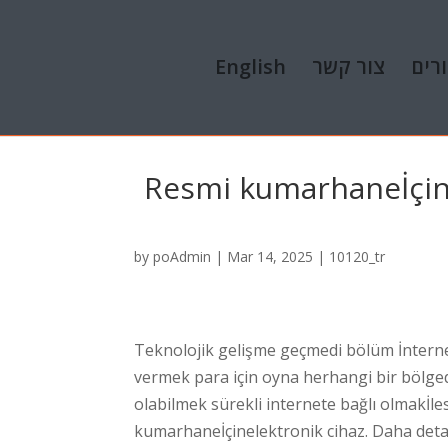
English
צור קשר
רים
Resmi kumarhaneİçine
by
poAdmin
|
Mar 14, 2025
|
10120_tr
Teknolojik gelişme geçmedi bölüm İnternet
vermek para için oyna herhangi bir bölged
olabilmek sürekli internete bağlı olmakİlese
kumarhaneİçinelektronik cihaz. Daha detayl