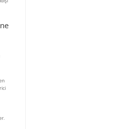
dışı
ane
r
i
len
ici
er.