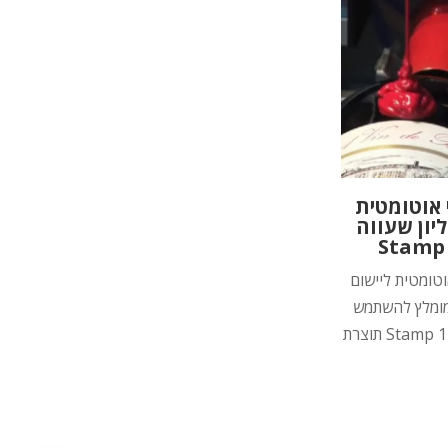
 אוטומטית
יון שעווה
טומטית ליישום
מומלץ להשתמש
במכונה מדגם Stamp 1 תוצרת