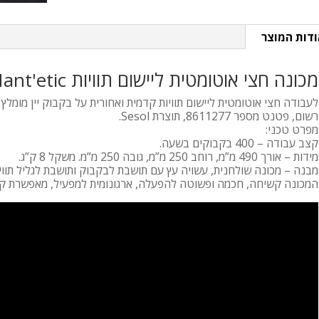
ודות המוצר
מכונה חצי אוטומטית ליישום תוויות La Nant'etic
רשום, פטנט מספר 8611277, תוצרת Sesol.
מפרט טכני:
קצב עבודה – 400 בקבוקים בשעה.
מידות – אורך 490 מ”מ, רוחב 250 מ”מ, גובה 250 מ”מ. משקל 8 ק”ג.
מבנה – מכונה שולחנית, עשויה עץ עם תושבת לבקבוק ותושבת לגליל תוויו
המכונה קשיחה, חכמה ופשוטה להפעלה, ארגונומית למפעיל, מאפשרת קבל