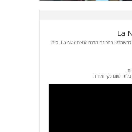
לעבודה חצי אוטומטית ליישום תוויות קדמית ואחורית על בקבוק יין מומלץ להשתמש במכונה מדגם La Nant’etic, סימן
ת.
ת יישום נקי ואחיד.