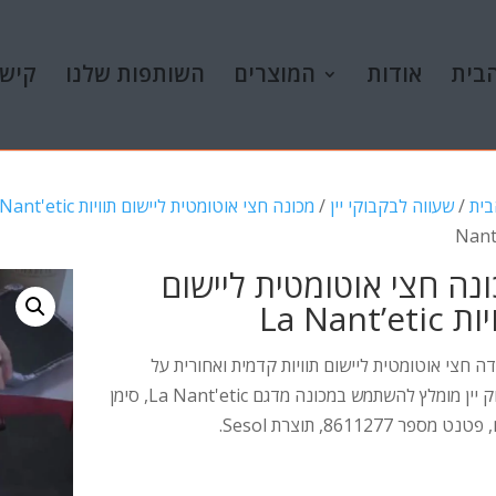
בית
אודות
המוצרים
השותפות שלנו
קישו
בית
/
שעווה לבקבוקי יין
/
מכונה חצי אוטומטית ליישום תוויות La Nant'etic
Nant
נה חצי אוטומטית ליישום
La Nant’eti
ה חצי אוטומטית ליישום תוויות קדמית ואחורית על
בקבוק יין מומלץ להשתמש במכונה מדגם La Nant'etic, סימן
 מספר 8611277, תוצרת Sesol.