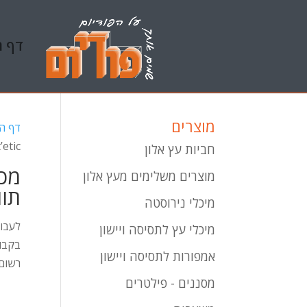
דף ה
מוצרים
דף ה
’etic
חביות עץ אלון
מכו
מוצרים משלימים מעץ אלון
תוויות c
מיכלי נירוסטה
לעבוד
מיכלי עץ לתסיסה ויישון
אמפורות לתסיסה ויישון
רשום, פטנט
מסננים - פילטרים